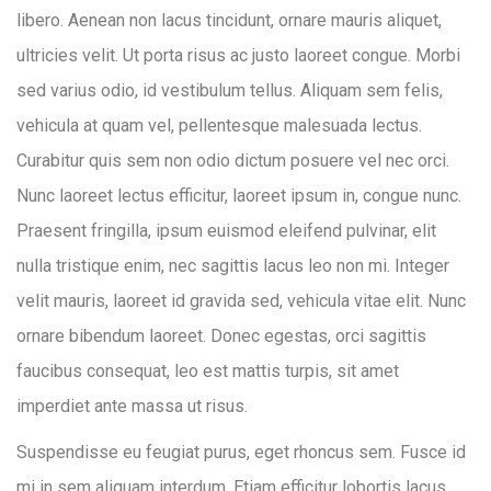
libero. Aenean non lacus tincidunt, ornare mauris aliquet,
ultricies velit. Ut porta risus ac justo laoreet congue. Morbi
sed varius odio, id vestibulum tellus. Aliquam sem felis,
vehicula at quam vel, pellentesque malesuada lectus.
Curabitur quis sem non odio dictum posuere vel nec orci.
Nunc laoreet lectus efficitur, laoreet ipsum in, congue nunc.
Praesent fringilla, ipsum euismod eleifend pulvinar, elit
nulla tristique enim, nec sagittis lacus leo non mi. Integer
velit mauris, laoreet id gravida sed, vehicula vitae elit. Nunc
ornare bibendum laoreet. Donec egestas, orci sagittis
faucibus consequat, leo est mattis turpis, sit amet
imperdiet ante massa ut risus.
Suspendisse eu feugiat purus, eget rhoncus sem. Fusce id
mi in sem aliquam interdum. Etiam efficitur lobortis lacus